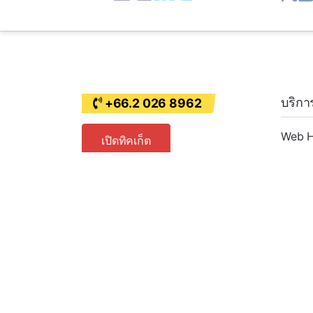
บริกา
+66.2 026 8962
Web H
เปิดทิคเก็ต
VPS H
Resell
Dedic
SSL Ce