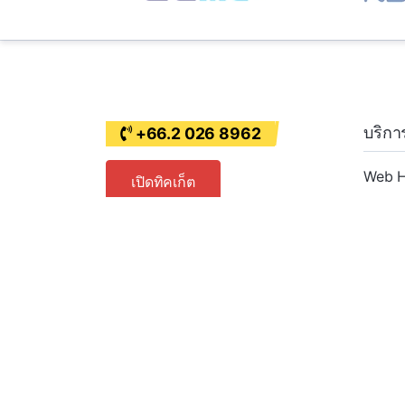
บริกา
+66.2 026 8962
Web H
เปิดทิคเก็ต
VPS H
Resell
Dedic
SSL Ce